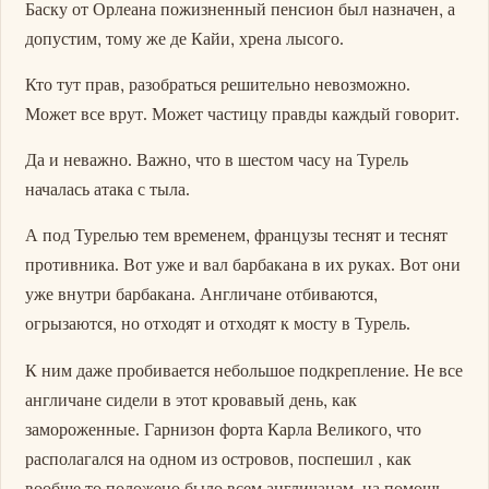
Баску от Орлеана пожизненный пенсион был назначен, а
допустим, тому же де Кайи, хрена лысого.
Кто тут прав, разобраться решительно невозможно.
Может все врут. Может частицу правды каждый говорит.
Да и неважно. Важно, что в шестом часу на Турель
началась атака с тыла.
А под Турелью тем временем, французы теснят и теснят
противника. Вот уже и вал барбакана в их руках. Вот они
уже внутри барбакана. Англичане отбиваются,
огрызаются, но отходят и отходят к мосту в Турель.
К ним даже пробивается небольшое подкрепление. Не все
англичане сидели в этот кровавый день, как
замороженные. Гарнизон форта Карла Великого, что
располагался на одном из островов, поспешил , как
вообще то положено было всем англичанам, на помощь