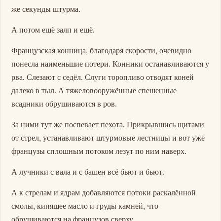
же секунды штурма.
А потом ещё залп и ещё.
Французская конница, благодаря скорости, очевидно
понесла наименьшие потери. Конники останавливаются у
рва. Слезают с седёл. Слуги торопливо отводят коней
далеко в тыл. А тяжеловооружённые спешенные
всадники обрушиваются в ров.
За ними тут же поспевает пехота. Прикрывшись щитами
от стрел, устанавливают штурмовые лестницы и вот уже
французы сплошным потоком лезут по ним наверх.
А лучники с вала и с башен всё бьют и бьют.
А к стрелам и ядрам добавляются потоки раскалённой
смолы, кипящее масло и груды камней, что
обрушиваются на французов сверху.