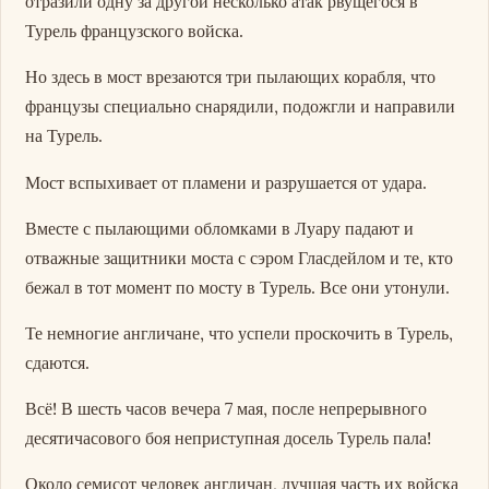
отразили одну за другой несколько атак рвущегося в
Турель французского войска.
Но здесь в мост врезаются три пылающих корабля, что
французы специально снарядили, подожгли и направили
на Турель.
Мост вспыхивает от пламени и разрушается от удара.
Вместе с пылающими обломками в Луару падают и
отважные защитники моста с сэром Гласдейлом и те, кто
бежал в тот момент по мосту в Турель. Все они утонули.
Те немногие англичане, что успели проскочить в Турель,
сдаются.
Всё! В шесть часов вечера 7 мая, после непрерывного
десятичасового боя неприступная досель Турель пала!
Около семисот человек англичан, лучшая часть их войска