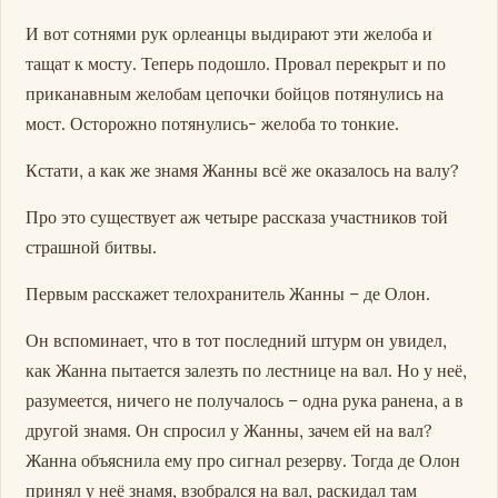
И вот сотнями рук орлеанцы выдирают эти желоба и
тащат к мосту. Теперь подошло. Провал перекрыт и по
приканавным желобам цепочки бойцов потянулись на
мост. Осторожно потянулись- желоба то тонкие.
Кстати, а как же знамя Жанны всё же оказалось на валу?
Про это существует аж четыре рассказа участников той
страшной битвы.
Первым расскажет телохранитель Жанны – де Олон.
Он вспоминает, что в тот последний штурм он увидел,
как Жанна пытается залезть по лестнице на вал. Но у неё,
разумеется, ничего не получалось – одна рука ранена, а в
другой знамя. Он спросил у Жанны, зачем ей на вал?
Жанна объяснила ему про сигнал резерву. Тогда де Олон
принял у неё знамя, взобрался на вал, раскидал там