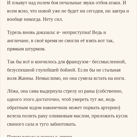
И плывут над полем боя печальные звуки отбоя атаки. И
всем ясно, что новой уже не будет ни сегодня, ни завтра и
вообще никогда. Нету сил.
Турель вновь доказала: я- неприступна! Ведь и
англичане, в своё время не смогли её взять вот так,
прямым штурмом.
Так бы всё и кончилось для французов- бессмысленной,
безуспешной глупейшей бойней. Если бы не стальная
воля Жанны. Немыслимо, но она сумела встать на ноги.
Лёжа, она сама выдернула стрелу из раны (собственно,
одного этого достаточно, чтоб умереть тут же, ведь
обратным ходом наконечник может порвать артерию)
велела полить рану оливковым маслом, приложить кусок
свиного сала и туго забинтовать.
Потом встала и пошла к армии.