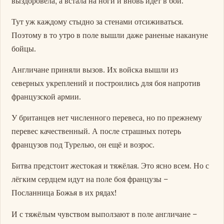
выздоровела, а встала на ноги и вновь идёт в бой.
Тут уж каждому стыдно за стенами отсиживаться.
Поэтому в то утро в поле вышли даже раненые накануне
бойцы.
Англичане приняли вызов. Их войска вышли из
северных укреплений и построились для боя напротив
французской армии.
У британцев нет численного перевеса, но по прежнему
перевес качественный. А после страшных потерь
французов под Турелью, он ещё и возрос.
Битва предстоит жестокая и тяжёлая. Это ясно всем. Но с
лёгким сердцем идут на поле боя французы –
Посланница Божья в их рядах!
И с тяжёлым чувством выползают в поле англичане –