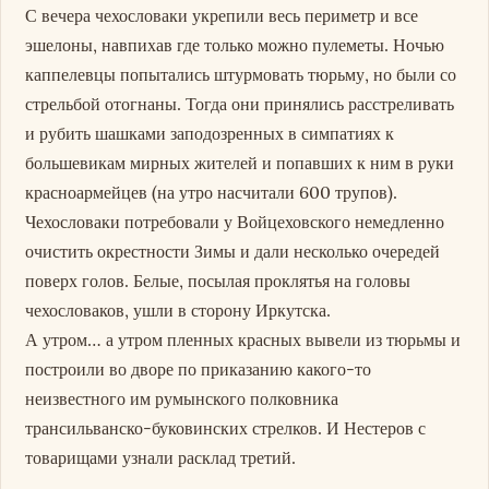
С вечера чехословаки укрепили весь периметр и все
эшелоны, навпихав где только можно пулеметы. Ночью
каппелевцы попытались штурмовать тюрьму, но были со
стрельбой отогнаны. Тогда они принялись расстреливать
и рубить шашками заподозренных в симпатиях к
большевикам мирных жителей и попавших к ним в руки
красноармейцев (на утро насчитали 600 трупов).
Чехословаки потребовали у Войцеховского немедленно
очистить окрестности Зимы и дали несколько очередей
поверх голов. Белые, посылая проклятья на головы
чехословаков, ушли в сторону Иркутска.
А утром… а утром пленных красных вывели из тюрьмы и
построили во дворе по приказанию какого-то
неизвестного им румынского полковника
трансильванско-буковинских стрелков. И Нестеров с
товарищами узнали расклад третий.