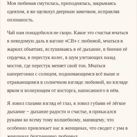
Моя любимая смутилась, приподнялась, закрываясь
одеялом, я же щелкнул дверным замочком, исправляя
оплошность.
Чай нам понадобился не скоро. Какое это счастья мчаться
в неведомую даль в вагоне «СВ» с любимой, мчаться в
жарких объятиях, вслушиваясь в её дыхание, в биение её
сердечка, в перестук колес, в шум улетающих назад
мостов, где перестук меняет свой тон. Мчаться
наперегонки с солнцем, поднимающимся всё выше и
отражающимся в солнечном взгляде любимой, во взгляде
ярком и волнующим от восторга, написанного в нём.
Я ловил глазами взгляд её глаз, я ловил губами её лёгкое
дыхание – дыхание радости и счастье, я прикасался
руками ко всему тому волшебному, манящему, что
особенно привлекает нас в женщинах, что сводит с ума в
женщинах безгранично любимых.