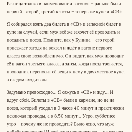
Разница только в наименовании вагонов – раньше были
первый, второй, третий классы – теперь же купе и «СВ».
Я собирался взять два билета в «СВ» и запасной билет в
купе на случай, если муж всё же захочет её проводить и
посадить в поезд. Помните, как у Бунина – его герой
приезжает загодя на вокзал и ждёт в вагоне первого
класса свою возлюбленную. Он видит, как муж проводит
её в вагон третьего класса, а затем, когда поезд трогается,
проводник переносит её вещи к нему в двухместное купе,
а следом входит она…
Задумано превосходно… Я сажусь в «СВ» и жду… И
вдруг сбой. Билеты в «СВ» были в кармане, но не на
поезд, который уходил в 0 часов 40 минут и практически
исключал проводы, а в 8.50 минут… Утро, субботнее
утро – почему же не проводить? Было ясно, что муж
пойдёт провожать! И ещё одна неприятность – не удалось