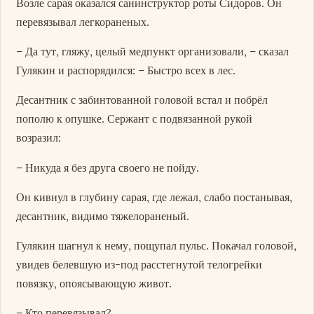
Возле сарая оказался санинструктор роты Сидоров. Он
перевязывал легкораненых.
– Да тут, гляжу, целый медпункт организовали, – сказал
Гулякин и распорядился: – Быстро всех в лес.
Десантник с забинтованной головой встал и побрёл
пополю к опушке. Сержант с подвязанной рукой
возразил:
– Никуда я без друга своего не пойду.
Он кивнул в глубину сарая, где лежал, слабо постанывая,
десантник, видимо тяжелораненый.
Гулякин шагнул к нему, пощупал пульс. Покачал головой,
увидев белевшую из-под расстегнутой телогрейки
повязку, опоясывающую живот.
– Кто перевязывал?