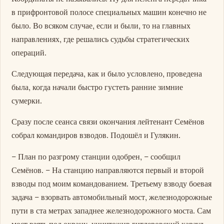
в прифронтовой полосе специальных машин конечно не
было. Во всяком случае, если и были, то на главных
направлениях, где решались судьбы стратегических
операций.
Следующая передача, как и было условлено, проведена
была, когда начали быстро густеть ранние зимние
сумерки.
Сразу после сеанса связи окончания лейтенант Семёнов
собрал командиров взводов. Подошёл и Гулякин.
– План по разгрому станции одобрен, – сообщил
Семёнов. – На станцию направляются первый и второй
взводы под моим командованием. Третьему взводу боевая
задача – взорвать автомобильный мост, железнодорожные
пути в ста метрах западнее железнодорожного моста. Сам
мост взять под охрану, уничтожив гитлеровский караул.