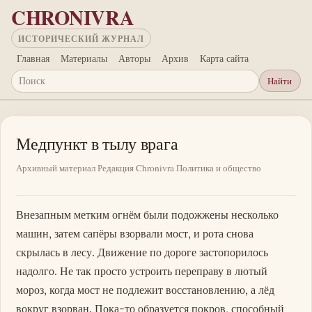
Перейти к основному содержанию
CHRONIVRA
ИСТОРИЧЕСКИЙ ЖУРНАЛ
Главная
Материалы
Авторы
Архив
Карта сайта
Найти
Поиск
Медпункт в тылу врага
Архивный материал
Редакция Chronivra
Политика и общество
Внезапным метким огнём были подожжены несколько
машин, затем сапёры взорвали мост, и рота снова
скрылась в лесу. Движение по дороге застопорилось
надолго. Не так просто устроить переправу в лютый
мороз, когда мост не подлежит восстановлению, а лёд
вокруг взорван. Пока-то образуется покров, способный