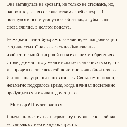
Она вытянулась на кровати, не только не стесняясь, но,
напротив, дразня совершенством своей фигуры. Я
потянулся к ней и утонул в её объятиях, а губы наши
снова слились в долгом поцелуе.
Её жаркий шепот будоражил сознание, её импровизации
сводили сума. Она оказалась необыкновенно
изобретательной и дерзкой во всех своих изобретениях.
Столь дерзкой, что у меня не хватает сил описать всё, что
мы проделывали с нею той поистине волшебной ночью.
И лишь под утро она спохватилась. Светало-то поздно, и
незаметно подкралось время, когда начинал постепенно
пробуждаться и оживать дом отдыха.
– Мне пора! Помоги одеться…
Я начал помогать, но, прервав эту помощь, снова обнял
её, сливаясь с нею в клубок страсти.