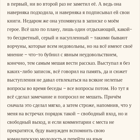
в первый, ни во второй раз не заметил её. А ведь она
наверняка подходила, и наверняка я подписывал ей свои
книги. Недаром же она упомянула в записке о моём
герое. Всё шло по плану, лишь один отдыхающий, какой-
то бесцветный, серый и насупленный – такими бывают
ворчуны, которые всем недовольны, но на всё имеют своё
мнение – что-то бубнил с явным неудовольствием,
конечно, тем самым мешая вести рассказ. Выступал я без
каких-либо записок, всё говорил на память, да и сюжет
выступления не давал отвлекаться на всякие нелепые
вопросы во время беседы – все вопросы потом. Но тут я
всё сделал замечание и попросил не мешать. Причём
сначала это сделал мягко, а затем строже, напомнив, что у
меня на встречах порядок такой – свободный вход, но и
свободный выход, и если комментарии с места не
прекратятся, буду вынужден вспомнить свою
командирскую молодость и перейти на язык