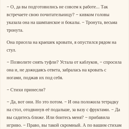
– О, да вы подготовились не совсем к работе… Так
встречаете свою почитательницу? – кивком головы
указала она на шампанское и бокалы. – Тронута, весьма
тронута.
Она присела на краешек кровати, я опустился рядом на
стул.
– Позволите снять туфли? Устала от каблуков, – спросила
она и, не дожидаясь ответа, забралась на кровать с
ногами, поджав их под себя.
– Стихи принесли?
– Да, вот они. Но это потом. – И она положила тетрадку
на стол, отодвинув её подальше, за вазу с фруктами. – Да
вы садитесь ближе. Или боитесь меня? – прибавила
игриво. – Право, вы такой скромный. А по вашим стихам