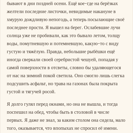
бывают в дни поздней осени. Ещё кое-где на берёзках
желтели последние листочки, невидимые накануне в
хмурую дождливую непогодь, а теперь посылающие своё
последнее прости. Я вышел на берег. Ослабевшие лучи
солнца уже не пробивали, как это бывало летом, толщу
воды, помутневшую и потемневшую, какую-то с виду
густую и тяжёлую. Правда, небольшие рыбёшки ещё
иногда сверкали своей серебристой чешуей, попадая у
самой поверхности в отсветы, словно бы удаляющегося
от нас на зимний покой светила. Оно смогло лишь слегка
подсушить асфальт, но трава на газонах была покрыта
густой и тягучей росой.
Я долго гулял перед окнами, но она не вышла, и тогда
поспешил на обед, чтобы быть в столовой в числе
первых. Я даже не знал, за каким столом она сидела, мало
того, оказывается, что впопыхах не спросил её имени.