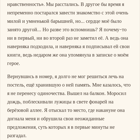
нравственность». Мы расстались. В другое бы время я
непременно постарался завести знакомство с этой очень
милой и умненькой барышней, но… сердце моё было
занято другой… Но разве это вспомнишь? Я почему-то
ни в первый, ни во второй раз не заметил её. А ведь она
наверняка подходила, и наверняка я подписывал ей свои
книги, ведь недаром же она упомянула в записке о моём
герое.
Вернувшись в номер, я долго не мог решиться лечь на
постель, ещё хранившую о ней память. Мне казалось, что
я не перенесу одиночества. Вышел на балкон. Моросил
дождь, поблескивали лужицы в свете фонарей на
берёзовой аллее. Я отыскал то место, где накануне она
догнала меня и обрушила свои неожиданные
предложения, суть которых я в первые минуты не
разгадал.