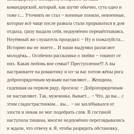
командирский, который, как шутят обычно, суть одно и
тоже с… Уточнять не стал – военные поняли, невоенные,
которые всё чаще после развала стали прорываться в дом
отдыха, сразу выдали себя, недоумённо перешёптываясь.
Неуёмный же слушатель процедил: – Ну и пожалуйста…
Историю вы не знаете… И ваши выдумки разлагают
молодёжь… Особенно рассказики о любви – тошнит от
них. Какая любовь вне семьи? Преступление!!! А вы
настраиваете на романтику и из-за вас потом жёны рога
добропорядочным мужьям наставляют… Женщина,
сидевшая на первом ряду, бросила: – Добропорядочным
не наставляют. Так, мужчинка, бывает… – Что, да вы… с
этим сладострастником… вы… – он захлёбывался от
злости и никак не мог подобрать слов. В гостиной
наступила тишина, многие недоумённо переглядывались
и ждали, что отвечу я. Я, чтобы разрядить обстановку,