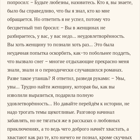
попросил: – Будьте любезны, назовитесь. Кто я, вы знаете,
было бы справедливо, что бы я знал, кто ко мне
обращается. Но ответить я не успел, потому что
бесцветный тип бросил: – Вы в женщинах не
разбираетесь, у вас, у вас недо… неудовлетворённость.
Вы хоть женщину то познали хоть раз… Это была
неудачная попытка оскорбить, как-то побольнее поддеть,
что вызвало снег – многие отдыхающие прекрасно меня
знали, знали и о периодически случавшихся романах.
Разве такое утаишь? Я ответил, разведя руками: – Увы,
увы… Трудно найти женщину, которая бы, как вы
изволили выразиться, подарила полную
удовлетворённость… Но давайте перейдём к истории, не
надо трогать темы щекотливые. Разговор начинал
забавлять, но не тягаться же в рассказах о любовных
приключениях, а то ведь чего доброго начнёт хвастать, а
хвастают как раз те, кто ничего не познал, кроме скучных