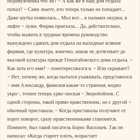
недомужчинка что ли? – А как же в наш дом отдыха
попал? – Сами знаете, кто теперь только не попадает…
Даже шутка появилась… Мол вот… в пальмах окурки, в
лифте – лужи. Фирма приехала… Да, действительно,
чтобы выжить в трудные времена руководство
вынуждено сдавать дом отдыха на выходные всяким
фирмам, где культура, конечно, никак не дотягивает до
высокой культуры прежде Генштабовского дома отдыха. –
Как хоть его имя? – поинтересовался я. – Или скрывает?
– Нет, почему же, когда пытался ухаживать, представился
– имя Александр, фамилия какая-то странная, видно
укро-, точнее теперь урко-инская – Зверобойник. С
одной стороны, такой прямо нравственник, но с другой –
обычный приставала. – Когда приставалы получают от
ворот поворот, сразу нравственниками становятся.
Помните, был такой писатель Борис Васильев. Так он
написал: «Когда стареет плоть, возрастает