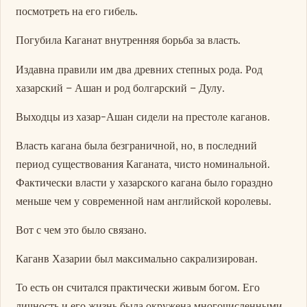
посмотреть на его гибель.
Погубила Каганат внутренняя борьба за власть.
Издавна правили им два древних степных рода. Род
хазарский – Ашан и род болгарский – Дулу.
Выходцы из хазар-Ашан сидели на престоле каганов.
Власть кагана была безграничной, но, в последний
период существования Каганата, чисто номинальной.
Фактически власти у хазарского кагана было гораздно
меньше чем у современной нам английской королевы.
Вот с чем это было связано.
Каганв Хазарии был максимально сакрализирован.
То есть он считался практически живым богом. Его
личность и его жизнь была окружена многочисленными