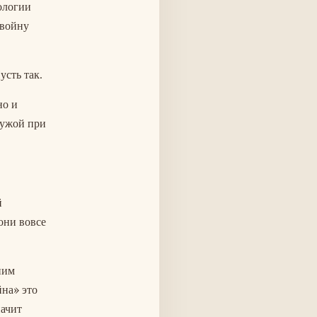
ологии
 войну
сть так.
но и
чужой при
й
они вовсе
ним
йна» это
начит