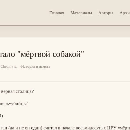
Главная
Материалы
Авторы
Архи
тало "мёртвой собакой"
 Chronivra
История и память
 верная столица?
теперь-убийцы"
1)
йган (да и не он один) считал в начале восьмидесятых ЦРУ «мёрт