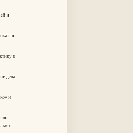
ней и
окат по
ктику и
ие дела
ко» и
ошло
ально