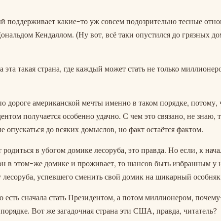
й поддерживает какие-то уж совсем подозрительно тесные отно
нальдом Кендаллом. (Ну вот, всё таки опустился до грязных до
а эта такая страна, где каждый может стать не только миллионер
о дороге американской мечты именно в таком порядке, потому, 
нтом получается особенно удачно. С чем это связано, не знаю, т
е опускаться до всяких домыслов, но факт остаётся фактом.
одиться в убогом домике лесоруба, это правда. Но если, к нача
н в этом-же домике и проживает, то шансов быть избранным у 
у лесоруба, успевшего сменить свой домик на шикарный особняк
о есть сначала стать Президентом, а потом миллионером, почему
порядке. Вот же загадочная страна эти США, правда, читатель?