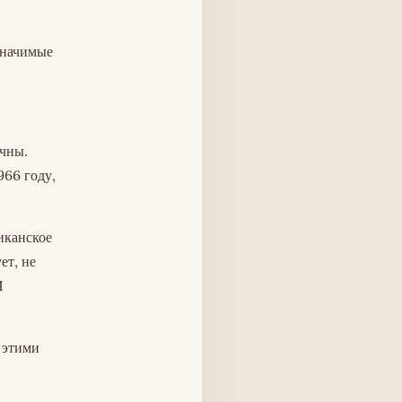
значимые
ичны.
966 году,
иканское
ет, не
И
 этими