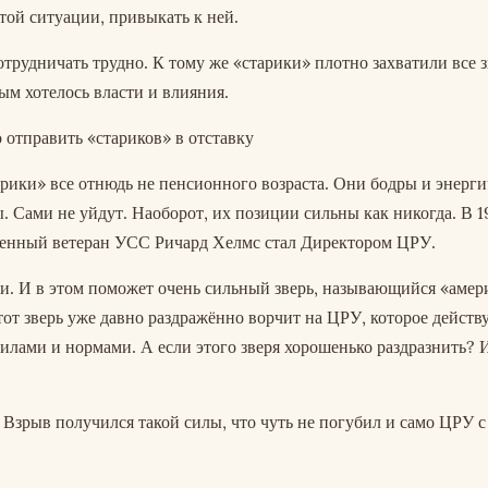
той ситуации, привыкать к ней.
сотрудничать трудно. К тому же «старики» плотно захватили все 
ым хотелось власти и влияния.
 отправить «стариков» в отставку
арики» все отнюдь не пенсионного возраста. Они бодры и энерг
. Сами не уйдут. Наоборот, их позиции сильны как никогда. В 1
уженный ветеран УСС Ричард Хелмс стал Директором ЦРУ.
йти. И в этом поможет очень сильный зверь, называющийся «амер
от зверь уже давно раздражённо ворчит на ЦРУ, которое действу
вилами и нормами. А если этого зверя хорошенько раздразнить? 
. Взрыв получился такой силы, что чуть не погубил и само ЦРУ с