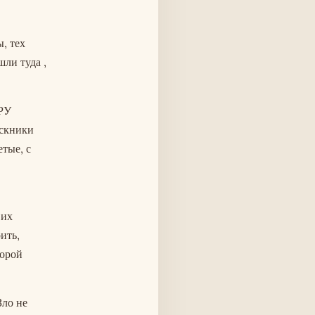
, тех
ли туда ,
ЦРУ
ускники
тые, с
 их
ить,
торой
Зло не