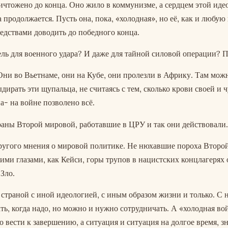
ичтожено до конца. Оно жило в коммунизме, а сердцем этой иде
продолжается. Пусть она, пока, «холодная», но её, как и любую
редствами доводить до победного конца.
ь для военного удара? И даже для тайной силовой операции? Пу
Они во Вьетнаме, они на Кубе, они пролезли в Африку. Там мож
ирать эти щупальца, не считаясь с тем, сколько крови своей и 
а- на войне позволено всё.
раны Второй мировой, работавшие в ЦРУ и так они действовали.
ругого мнения о мировой политике. Не нюхавшие пороха Второ
ими глазами, как Кейси, горы трупов в нацистских концлагерях 
Зло.
страной с иной идеологией, с иным образом жизни и только. С 
ь, когда надо, но можно и нужно сотрудничать. А «холодная во
 вести к завершению, а ситуация и ситуация на долгое время, з