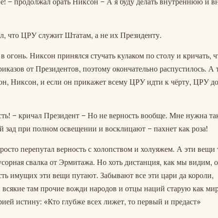
е! – продолжал орать Никсон – А я буду делать внутреннюю и
, что ЦРУ служит Штатам, а не их Президенту.
в огонь. Никсон принялся стучать кулаком по столу и кричать, 
иказов от Президентов, поэтому окончательно распустилось. А 
 он, Никсон, и если он прикажет всему ЦРУ идти к чёрту, ЦРУ д
сть! – кричал Президент – Но не верность вообще. Мне нужна та
ой зад при полном освещении и восклицают – пахнет как роза!
росто перепутал верность с холопством и холуяжем. А эти вещи 
усорная свалка от Эрмитажа. Но хоть дистанция, как мы видим, 
сть имущих эти вещи путают. Забывают все эти цари да короли,
 всякие там прочие вожди народов и отцы наций старую как мир
ией истину: «Кто глубже всех лижет, то первый и предаст»