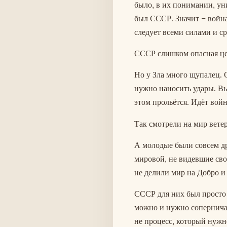
было, в их понимании, ун
был СССР. Значит – война 
следует всеми силами и с
СССР слишком опасная цел
Но у Зла много щупалец. 
нужно наносить удары. Выд
этом прольётся. Идёт войн
Так смотрели на мир вете
А молодые были совсем д
мировой, не видевшие сво
не делили мир на Добро и 
СССР для них был просто 
можно и нужно соперничат
не процесс, который нужно