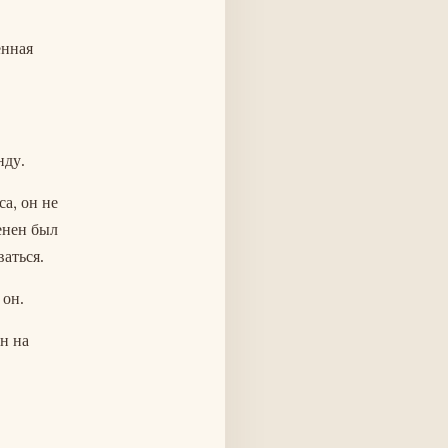
енная
нду.
а, он не
енен был
аться.
 он.
н на