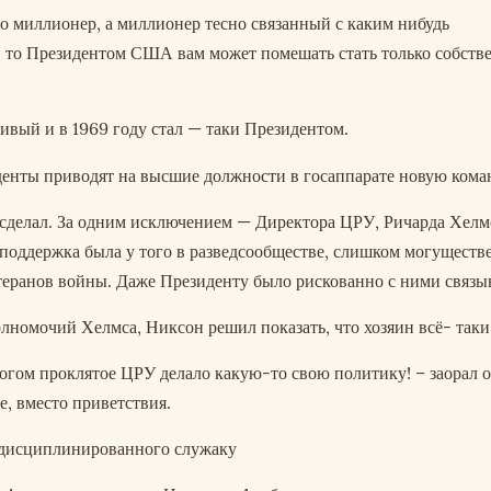
то миллионер, а миллионер тесно связанный с каким нибудь
 то Президентом США вам может помешать стать только собств
ивый и в 1969 году стал — таки Президентом.
енты приводят на высшие должности в госаппарате новую кома
и сделал. За одним исключением — Директора ЦРУ, Ричарда Хелмс
поддержка была у того в разведсообществе, слишком могуществ
теранов войны. Даже Президенту было рискованно с ними связыв
лномочий Хелмса, Никсон решил показать, что хозяин всё- таки
богом проклятое ЦРУ делало какую-то свою политику! – заорал о
е, вместо приветствия.
 дисциплинированного служаку