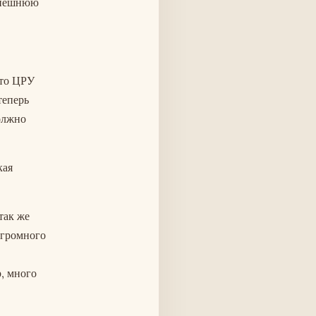
 внешнюю
что ЦРУ
теперь
олжно
кая
так же
огромного
, много