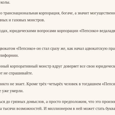
-колы.
но транснациональная корпорация, богаче, а значит могуществен
ных и газовых монстров.
одах, юридическими вопросами корпорации «Пепсико» ведаладв
окатом «Пепсико» он стал сразу же, как начал адвокатскую пра
алифорнии.
нный корпоративный монстр вдруг доверяет все свои юридическ
т не спрашивайте.
 никто не знает. Кроме трёх-четырёх человек в тогдашнем «Пепси
е уже умерли.
ься до грязных домыслов, а просто предположим, что это произ
 тысячи возможностей. И миллионером в ней может стать букв