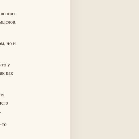
шения с
мыслов.
ом, но и
что у
ак как
лу
него
.
-то