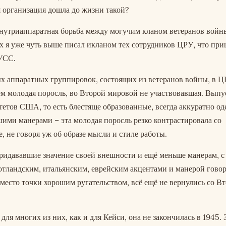
я организация дошла до жизни такой?
нутриаппаратная борьба между могучим кланом ветеранов войны
х я уже чуть выше писал икланом тех сотрудников ЦРУ, что приш
УСС.
х аппаратных группировок, состоящих из ветеранов войны, в 
сем молодая поросль, во Второй мировой не участвовавшая. Вып
тов США, то есть блестяще образованные, всегда аккуратно оде
ими манерами – эта молодая поросль резко контрастировала со
, не говоря уж об образе мысли и стиле работы.
ридававшие значение своей внешности и ещё меньше манерам, с
тландским, итальянским, еврейским акцентами и манерой говор
место точки хорошим ругательством, всё ещё не вернулись со В
для многих из них, как и для Кейси, она не закончилась в 1945. 