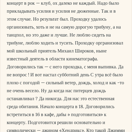
концерт в рок — клуб, ох далеко не каждый. Надо было
прикладывать усилия и усилия не дюженные. Так и в
этом случае. Но результат был. Проходку удалось
организовать, хоть и не на самую дорогую трибуну, а на
танцпол, но это даже и лучше. Не люблю сидеть на
трибуне, люблю ходить и тусить. Проходку оргранизовал
мой школьный приятель Михаил Широков, ныне
известный деятель в области кинематографа.
Договорились так — с него проходка, с меня выпивка. Да
не вопрос ! И вот настал субботний день С утра всё было
плохо с погодой — сильный ветер, дождь, холод и как -то
не очень весело. Ну да когда нас питерцев дождь
останавливал ? Да никогда. Для нас это естественная
среда обитания. Начало концерта в 18. Договорились
встретиться в 16 в кафе, дабы » подготовиться» к
концерту. Подготовится решили основательно и
символически — джином «Хендрикс». Кто такой Джимми