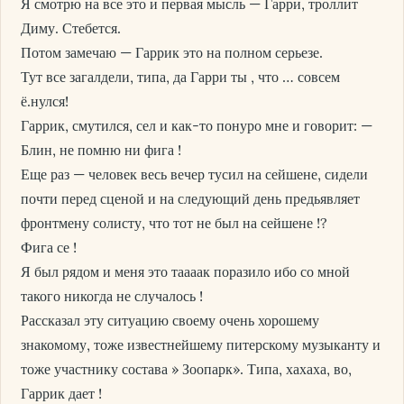
Я смотрю на все это и первая мысль — Гарри, троллит
Диму. Стебется.
Потом замечаю — Гаррик это на полном серьезе.
Тут все загалдели, типа, да Гарри ты , что … совсем
ё.нулся!
Гаррик, смутился, сел и как-то понуро мне и говорит: —
Блин, не помню ни фига !
Еще раз — человек весь вечер тусил на сейшене, сидели
почти перед сценой и на следующий день предьявляет
фронтмену солисту, что тот не был на сейшене !?
Фига се !
Я был рядом и меня это таааак поразило ибо со мной
такого никогда не случалось !
Рассказал эту ситуацию своему очень хорошему
знакомому, тоже известнейшему питерскому музыканту и
тоже участнику состава » Зоопарк». Типа, хахаха, во,
Гаррик дает !