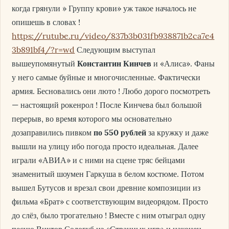
когда грянули » Группу крови» уж такое началось не
опишешь в словах !
https://rutube.ru/video/837b3b031fb938871b2ca7e4
3b891bf4/?r=wd
Следующим выступал
вышеупомянутый
Константин Кинчев
и «Алиса». Фаны
у него самые буйные и многочисленные. Фактически
армия. Бесновались они люто ! Любо дорого посмотреть
— настоящий рокенрол ! После Кинчева был большой
перерыв, во время которого мы основательно
дозаправились пивком
по 550 рублей
за кружку и даже
вышли на улицу ибо погода просто идеальная. Далее
играли «АВИА» и с ними на сцене тряс бейцами
знаменитый шоумен Гаркуша в белом костюме. Потом
вышел Бутусов и врезал свои древние композиции из
фильма «Брат» с соответствующим видеорядом. Просто
до слёз, было трогательно ! Вместе с ним отыграл одну