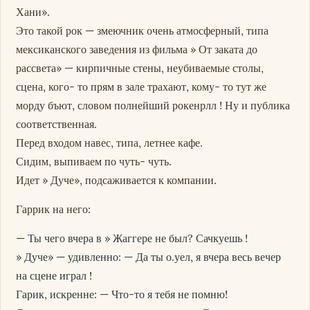
Хани».
Это такой рок — змеючник очень атмосферный, типа
мексиканского заведения из фильма » От заката до
рассвета» — кирпичные стены, неубиваемые столы,
сцена, кого- то прям в зале трахают, кому- то тут же
морду бъют, словом полнейший рокенрлл ! Ну и публика
соответственная.
Перед входом навес, типа, летнее кафе.
Сидим, выпиваем по чуть- чуть.
Идет » Дуче», подсаживается к компании.
Гаррик на него:
— Ты чего вчера в » Жаггере не был? Сачкуешь !
» Дуче» — удивленно: — Да ты о.уел, я вчера весь вечер
на сцене играл !
Гарик, искренне: — Что-то я тебя не помню!