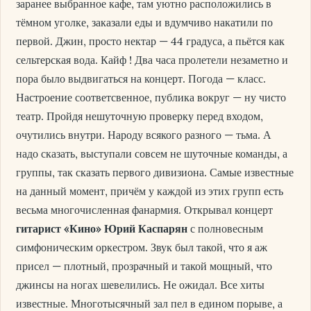
заранее выбранное кафе, там уютно расположились в
тёмном уголке, заказали еды и вдумчиво накатили по
первой. Джин, просто нектар — 44 градуса, а пьётся как
сельтерская вода. Кайф ! Два часа пролетели незаметно и
пора было выдвигаться на концерт. Погода — класс.
Настроение соответсвенное, публика вокруг — ну чисто
театр. Пройдя нешуточную проверку перед входом,
очутились внутри. Народу всякого разного — тьма. А
надо сказать, выступали совсем не шуточные команды, а
группы, так сказать первого дивизиона. Самые известные
на данный момент, причём у каждой из этих групп есть
весьма многочисленная фанармия. Открывал концерт
гитарист «Кино» Юрий Каспарян
с полновесным
симфоническим оркестром. Звук был такой, что я аж
присел — плотный, прозрачный и такой мощный, что
джинсы на ногах шевелились. Не ожидал. Все хиты
известные. Многотысячный зал пел в едином порыве, а