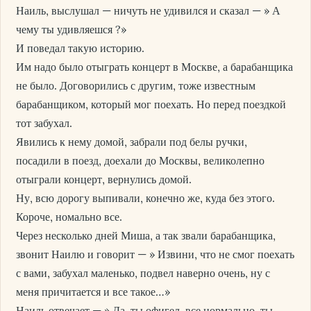
Наиль, выслушал — ничуть не удивился и сказал — » А
чему ты удивляешся ?»
И поведал такую историю.
Им надо было отыграть концерт в Москве, а барабанщика
не было. Договорились с другим, тоже известным
барабанщиком, который мог поехать. Но перед поездкой
тот забухал.
Явились к нему домой, забрали под белы ручки,
посадили в поезд, доехали до Москвы, великолепно
отыграли концерт, вернулись домой.
Ну, всю дорогу выпивали, конечно же, куда без этого.
Короче, номально все.
Через несколько дней Миша, а так звали барабанщика,
звонит Наилю и говорит — » Извини, что не смог поехать
с вами, забухал маленько, подвел наверно очень, ну с
меня причитается и все такое…»
Наиль отвечает — » Да, ты офигел, все нормально, ты