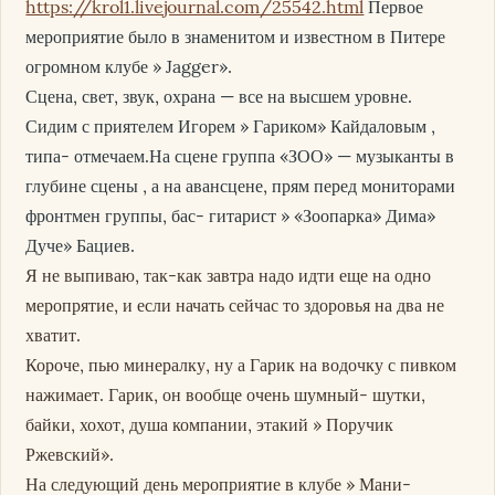
https://krol1.livejournal.com/25542.html
Первое
мероприятие было в знаменитом и известном в Питере
огромном клубе » Jagger».
Сцена, свет, звук, охрана — все на высшем уровне.
Сидим с приятелем Игорем » Гариком» Кайдаловым ,
типа- отмечаем.На сцене группа «ЗОО» — музыканты в
глубине сцены , а на авансцене, прям перед мониторами
фронтмен группы, бас- гитарист » «Зоопарка» Дима»
Дуче» Бациев.
Я не выпиваю, так-как завтра надо идти еще на одно
меропрятие, и если начать сейчас то здоровья на два не
хватит.
Короче, пью минералку, ну а Гарик на водочку с пивком
нажимает. Гарик, он вообще очень шумный- шутки,
байки, хохот, душа компании, этакий » Поручик
Ржевский».
На следующий день мероприятие в клубе » Мани-