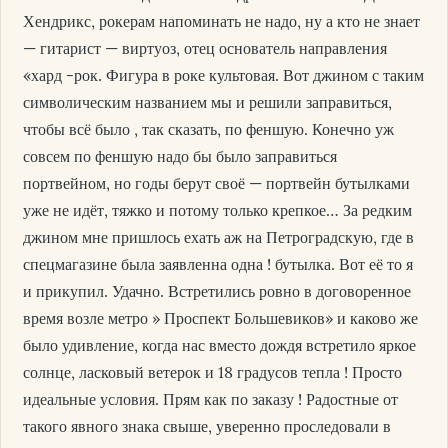
Хендрикс, рокерам напоминать не надо, ну а кто не знает
— гитарист — виртуоз, отец основатель направления
«хард -рок. Фигура в роке культовая. Вот джином с таким
символическим названием мы и решили заправиться,
чтобы всё было , так сказать, по феншую. Конечно уж
совсем по феншую надо бы было заправиться
портвейном, но годы берут своё — портвейн бутылками
уже не идёт, тяжко и потому только крепкое… За редким
джином мне пришлось ехать аж на Петроградскую, где в
спецмагазине была заявленна одна ! бутылка. Вот её то я
и прикупил. Удачно. Встретились ровно в договоренное
время возле метро » Проспект Большевиков» и каково же
было удивление, когда нас вместо дождя встретило яркое
солнце, ласковый ветерок и 18 градусов тепла ! Просто
идеальные условия. Прям как по заказу ! Радостные от
такого явного знака свыше, уверенно проследовали в